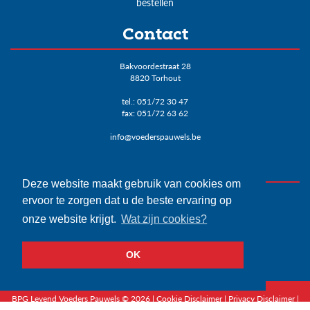
bestellen
Contact
Bakvoordestraat 28
8820 Torhout
tel.:
051/72 30 47
fax: 051/72 63 62
info@voederspauwels.be
Varkensprijzen
Deze website maakt gebruik van cookies om
DANIS: € 1,06
ervoor te zorgen dat u de beste ervaring op
BPG Levend: € 1.0595
onze website krijgt.
Wat zijn cookies?
Biggen Danis: € 20
Vlaamse biggenprijs: € 20
OK
Bekijk het overzicht>
BPG Levend Voeders Pauwels © 2026 |
Cookie Disclaimer
|
Privacy Disclaimer
|