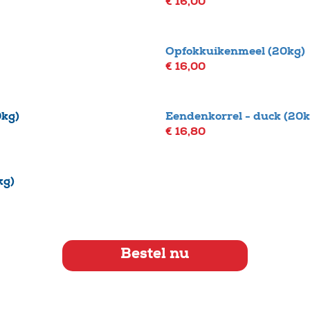
€ 16,00
Opfokkuikenmeel (20kg)
€ 16,00
0kg)
Eendenkorrel - duck (20kg
€ 16,80
kg)
Bestel nu