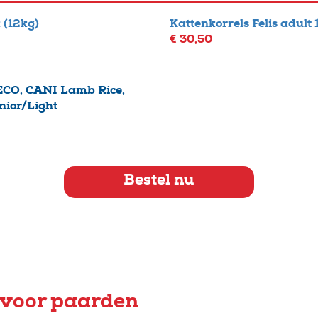
 (12kg)
Kattenkorrels Felis adult 
€ 30,50
ECO, CANI Lamb Rice,
nior/Light
Bestel nu
 voor paarden