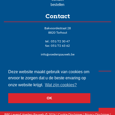
bestellen
Contact
Bakvoordestraat 28
8820 Torhout
tel.:
051/72 30 47
fax: 051/72 63 62
info@voederspauwels.be
Varkensprijzen
Deze website maakt gebruik van cookies om
DANIS: € 1,06
ervoor te zorgen dat u de beste ervaring op
BPG Levend: € 1.0595
onze website krijgt.
Wat zijn cookies?
Biggen Danis: € 20
Vlaamse biggenprijs: € 20
OK
Bekijk het overzicht>
BPG Levend Voeders Pauwels © 2026 |
Cookie Disclaimer
|
Privacy Disclaimer
|